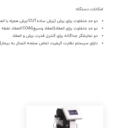
امکانات دستگاه:
دو مد متفاوت برای برش (برش سادهCUT/برش همراه با انعقادBLEND)
دو مد متفاوت برای انعقاد(انعقاد وسیعCOAG/انعقاد نقطه اییMicroCOAG)
دو نمایشگر جداگانه برای کنترل قدرت برش و انعقاد
دارای سیستم نظارت کیفیت تماس صفحه اتصال به بیمار(پل