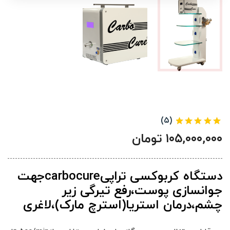
(۵)
۱۰۵,۰۰۰,۰۰۰
تومان
دستگاه کربوکسی تراپیcarbocureجهت
جوانسازی پوست،رفع تیرگی زیر
چشم،درمان استریا(استرچ مارک)،لاغری