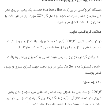
دستگاه کربوکسی تراپی(carboxy therapy)
دستگاه کربوکسی تراپی(carboxy therapy) همانند یک پمپ تزریق عمل
می نماید و مقدار سرعت، حجم و فشار گاز CO2 مورد نیاز در هر بافت را
تنظیم و به بافت اعمال می نماید
عملکرد کربوکسی تراپی:
در کربوکسی تراپی گازCO2 (دی اکسید کربن)در بافت تزریق و از اثرات
مطلوب ناشی از تزریق این گاز استفاده می شود که عبارتند از:
۱-بالا رفتن گردش خون و رسیدن مواد غذایی و اکسیژن بیشتر به بافت
2-ایجاد کشش(tension) مکانیکی در زیر بافت جهت کلاژن سازی و بهبود
ظاهر پوست
مکانیزم عمل:
گازCO2 توسط بدن به عنوان یک ماده زائد تلقی می شود و بدن بطور
طبیعی در صدد دفع آن برآید و هنگامیکه این گاز بصورت اجباری در زیر
بافت تزریق می شود ناحیه مورد نظر دچار هایپوکسی (بی