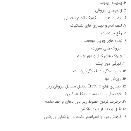
۴. پدیده رینولد
۵. زخم های عروقی
۶. بیماری های ایسکمیک اندام تحتانی
۷. لنف ادم و بیماری های لنفاتیک
۸. رفع سلولیت
۹. توده های چربی موضعی
۱۰. چروک های صورت
۱۱. چروک های کنار و دور چشم
۱۲. تیرگی دور چشم
۱۳. شل شدگی و افتادگی پوست
۱۴. ریزش مو
15. بیماری های Erectile بدلیل مسایل عروقی ریز
۱۶. جوانساز پشت دست، دکلته، گردن
۱۷. برطرف کردن خطوط ریز دور دهان و خط خنده
۱۸. قبل و بعد از لیپوساکشن
۱۹. کاهش درد و اسپاسم عضله در پزشکی ورزشی