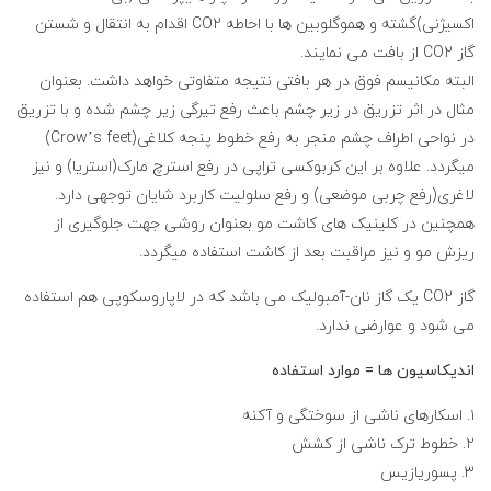
اکسیژنی)گشته و هموگلوبین ها با احاطه CO2 اقدام به انتقال و شستن
گاز CO2 از بافت می نمایند.
البته مکانیسم فوق در هر بافتی نتیجه متفاوتی خواهد داشت. بعنوان
مثال در اثر تزریق در زیر چشم باعث رفع تیرگی زیر چشم شده و با تزریق
در نواحی اطراف چشم منجر به رفع خطوط پنجه کلاغی(Crow’s feet)
میگردد. علاوه بر این کربوکسی تراپی در رفع استرچ مارک(استریا) و نیز
لاغری(رفع چربی موضعی) و رفع سلولیت کاربرد شایان توجهی دارد.
همچنین در کلینیک های کاشت مو بعنوان روشی جهت جلوگیری از
ریزش مو و نیز مراقبت بعد از کاشت استفاده میگردد.
گاز CO2 یک گاز نان-آمبولیک می باشد که در لاپاروسکوپی هم استفاده
می شود و عوارضی ندارد.
اندیکاسیون ها = موارد استفاده
۱. اسکارهای ناشی از سوختگی و آکنه
۲. خطوط ترک ناشی از کشش
۳. پسوریازیس