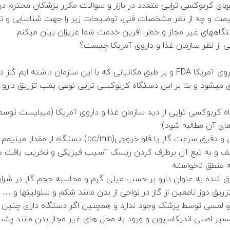
ای کربوکسی تراپی متعدد در بازار و سوالات مکرر پزشکان محترم در 
قیمت و چه از نظر مشخصات فنی، توضیحات زیر را جهت شناسایی و
دستگاههای غیر مجاز و خطر آفرین خدمت شما عزیزان بیان میکنم
 از نظر سازمان غذا و داروی آمریکا چیست؟
از دید سازمان غذا و داروی آمریکا FDA و بر طبق مکاتباتی که با این سازمان داشت
ی میشود و بنا بر این دستگاه کربوکسی تراپی نوعی پمپ تزریق دارو 
 کربوکسی تراپی از دید سازمان غذا و داروی آمریکا (میبایست توسط
های آن مطالبه شود):
1) کنترل تدریجی، خطی و دقیق سرعت گاز یا فلو خروجی(cc/min) دست
لف و به تبع آن برطرف کردن ریسک آسیب فیزیکی و تخریب بافت 
ه منطق ناخواسته
ریق شده به عنوان دارو بر حسب میلی گرم و محاسبه حجم گاز در شرای
یق دوز نامعین از گاز در نواحی از بدن مانند شکم و سلولیتها و … 
و لمسی توسط پزشک وجود ندارد و همچنین اگر دستگاه دارای چنین 
 مسیر اصلی اندیکاسیون و ورود به محل های غیر مجاز بدن مانند پ