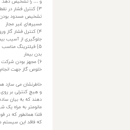
و … را تشخیص دهد.
3) کنترل فشار در نق
تشخیص مسدود بودن مسیر
مسیرهای غیر مجاز
4) کنترل فشار گاز و
جلوگیری از آسیب بیما
5) فیلترینگ مناسب 
بدن بیمار
6) مجهز بودن شرکت س
خلوص گاز جهت انجام ک
خاطرنشان می سازد همک
و هیچ کنترلی بر روی 
دهند که به بیان ساده
مانومتر به مراه یک ش
فلذا همانطور که در ف
که فاقد این سیستم میب